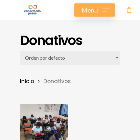
Skip
Menu
to
main
Donativos
content
Inicio
Donativos