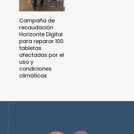
Donar
Campaña de
recaudación
Horizonte Digital
para reparar 100
tabletas
afectadas por el
uso y
condiciones
climáticas